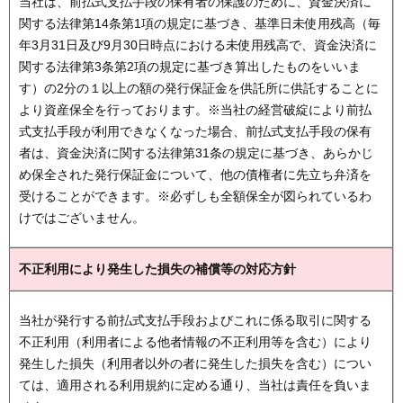
当社は、前払式支払手段の保有者の保護のために、資金決済に
関する法律第14条第1項の規定に基づき、基準日未使用残高（毎
年3月31日及び9月30日時点における未使用残高で、資金決済に
関する法律第3条第2項の規定に基づき算出したものをいいま
す）の2分の１以上の額の発行保証金を供託所に供託することに
より資産保全を行っております。※当社の経営破綻により前払
式支払手段が利用できなくなった場合、前払式支払手段の保有
者は、資金決済に関する法律第31条の規定に基づき、あらかじ
め保全された発行保証金について、他の債権者に先立ち弁済を
受けることができます。※必ずしも全額保全が図られているわ
けではございません。
不正利用により発生した損失の補償等の対応方針
当社が発行する前払式支払手段およびこれに係る取引に関する
不正利用（利用者による他者情報の不正利用等を含む）により
発生した損失（利用者以外の者に発生した損失を含む）につい
ては、適用される利用規約に定める通り、当社は責任を負いま