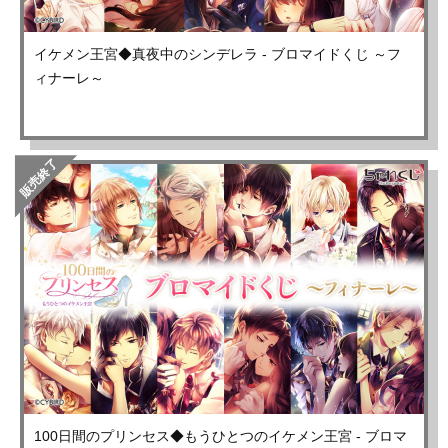
イケメン王宮◆真夜中のシンデレラ - ブロマイドくじ ～フ
ィナーレ～
販売終了日
2025年2月25日(火)
販売終了
100日間のプリンセス◆もうひとつのイケメン王宮 - ブロマ