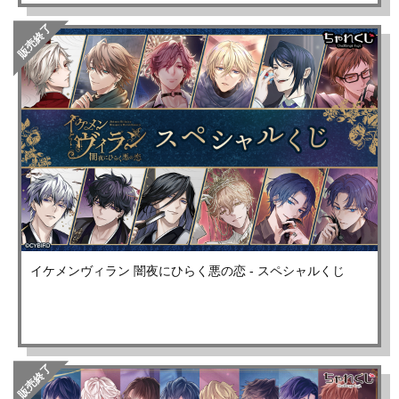
販売終了
イケメンヴィラン 闇夜にひらく悪の恋 - スペシャルくじ
販売終了日
2025年1月27日(月)
販売終了