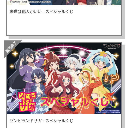
来世は他人がいい - スペシャルくじ
販売終了日
2025年1月14日(火)
販売終了
ゾンビランドサガ - スペシャルくじ