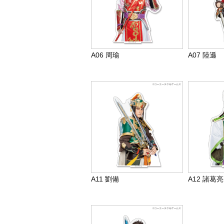
A06 周瑜
A07 陸遜
A11 劉備
A12 諸葛亮