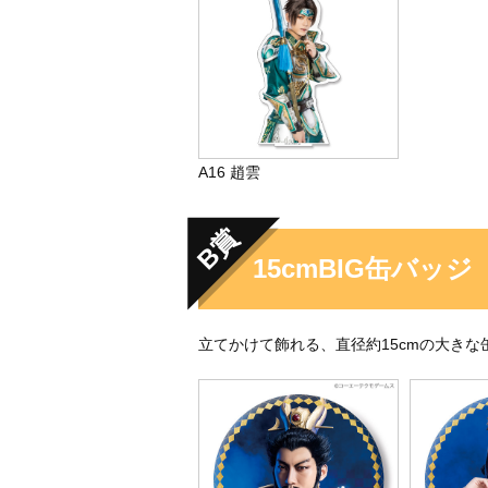
A16 趙雲
B賞
15cmBIG缶バッジ
立てかけて飾れる、直径約15cmの大きな