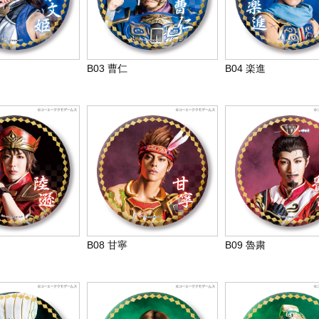
B03 曹仁
B04 楽進
B08 甘寧
B09 魯粛