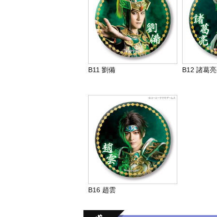
B11 劉備
B12 諸葛亮
B16 趙雲