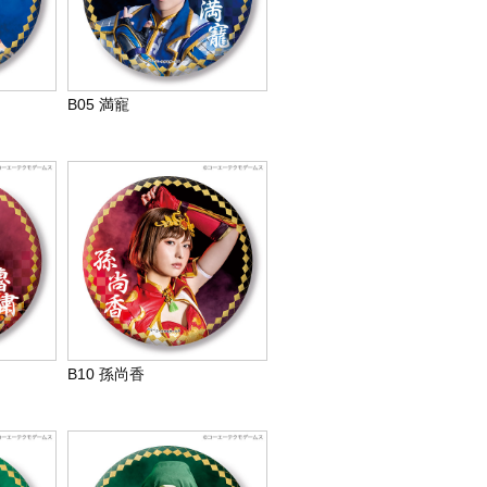
B05 満寵
B10 孫尚香