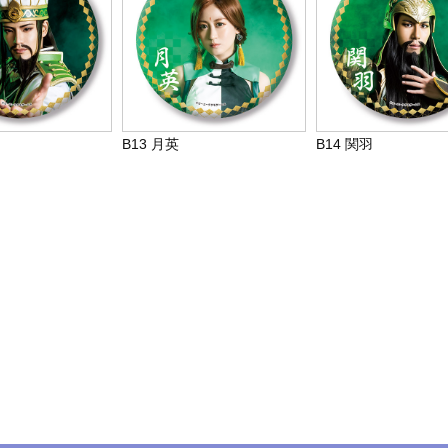
B13 月英
B14 関羽