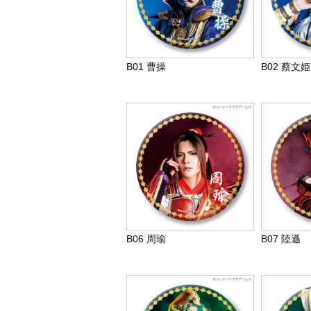
B01 曹操
B02 蔡文姫
B06 周瑜
B07 陸遜