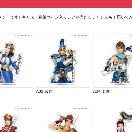
タンドです♪ キャスト直筆サイン入りレアが当たるチャンスも！届いて
A03 曹仁
A04 楽進