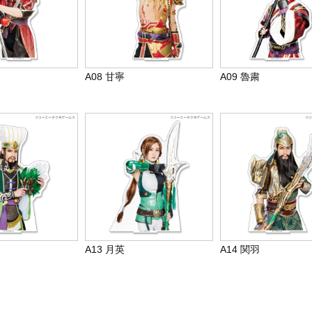
A08 甘寧
A09 魯粛
A13 月英
A14 関羽