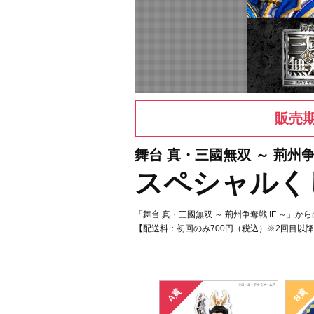
販売
舞台 真・三國無双 ～ 荊州争奪
スペシャルく
「舞台 真・三國無双 ～ 荊州争奪戦 IF ～
【配送料：初回のみ700円（税込）※2回目以降
A賞
B賞