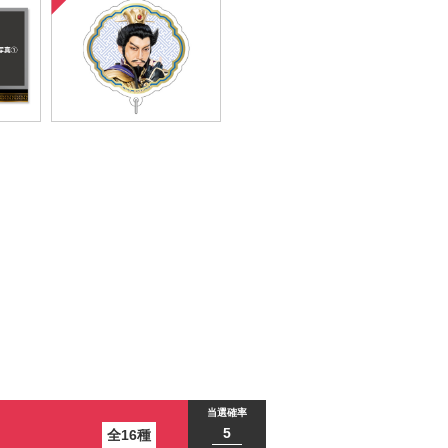
全16種
連結アクリルチャー
イド
ム
当選確率
5
全16種