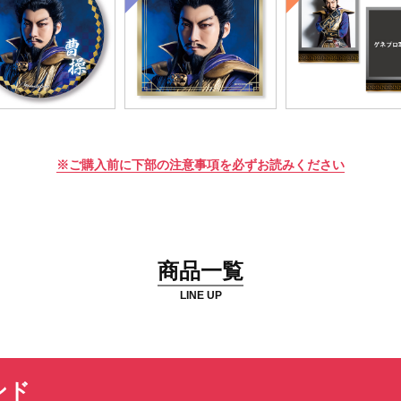
全16種
全16種
全16種
※ご購入前に下部の注意事項を必ずお読みください
BIG缶バッジ
MFタオル
チェキ風ブロマ
商品一覧
LINE UP
ンド