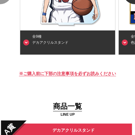
全9種
全
デカアクリルスタンド
色
※ご購入前に下部の注意事項を必ずお読みください
商品一覧
LINE UP
A賞
デカアクリルスタンド