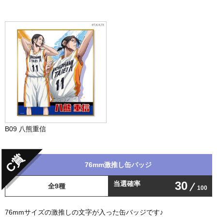
B09 八熊重信
C賞
76mm激推し缶バッジ
30
当選確率
全9種
100
76mmサイズの激推しの文字が入った缶バッジです♪