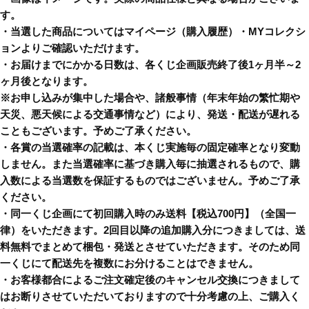
す。
・当選した商品についてはマイページ（購入履歴）・MYコレクシ
ョンよりご確認いただけます。
・お届けまでにかかる日数は、各くじ企画販売終了後1ヶ月半～2
ヶ月後となります。
※お申し込みが集中した場合や、諸般事情（年末年始の繁忙期や
天災、悪天候による交通事情など）により、発送・配送が遅れる
こともございます。予めご了承ください。
・各賞の当選確率の記載は、本くじ実施毎の固定確率となり変動
しません。また当選確率に基づき購入毎に抽選されるもので、購
入数による当選数を保証するものではございません。予めご了承
ください。
・同一くじ企画にて初回購入時のみ送料【税込700円】（全国一
律）をいただきます。2回目以降の追加購入分につきましては、送
料無料でまとめて梱包・発送とさせていただきます。そのため同
一くじにて配送先を複数にお分けることはできません。
・お客様都合によるご注文確定後のキャンセル交換につきまして
はお断りさせていただいておりますので十分考慮の上、ご購入く