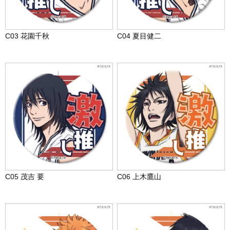
C03 花園千秋
C04 夏目健二
C05 茂吉 要
C06 上木鷹山