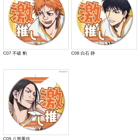
C07 不破 豹
C08 白石 静
C09 八熊重信