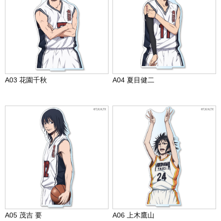
A03 花園千秋
A04 夏目健二
A05 茂吉 要
A06 上木鷹山