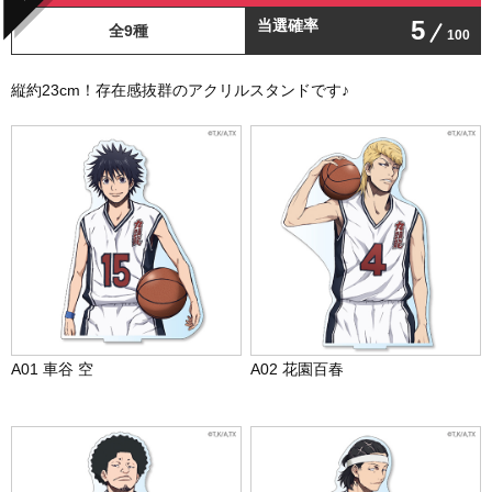
5
当選確率
全9種
100
縦約23cm！存在感抜群のアクリルスタンドです♪
A01 車谷 空
A02 花園百春