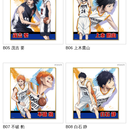
B05 茂吉 要
B06 上木鷹山
B07 不破 豹
B08 白石 静