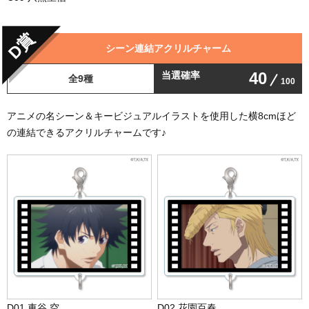
D賞
シーン連結アクリルチャーム
40
当選確率
全9種
100
アニメの名シーン＆キービジュアルイラストを使用した横8cmほど
の連結できるアクリルチャームです♪
D01 車谷 空
D02 花園百春