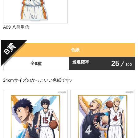
A09 八熊重信
B賞
色紙
25
当選確率
全9種
100
24cmサイズのかっこいい色紙です♪