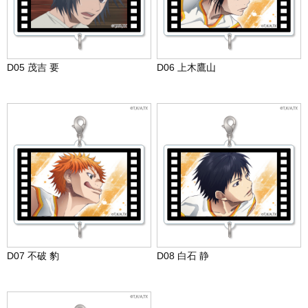
D05 茂吉 要
D06 上木鷹山
D07 不破 豹
D08 白石 静